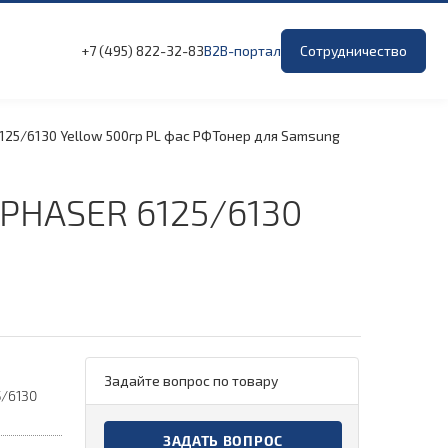
+7 (495) 822-32-83
B2B-портал
Сотрудничество
125/
6130 Yellow 500гр PL фас РФ
Тонер для Samsung
PHASER 6125/
6130
Задайте вопрос по товару
5/6130
ЗАДАТЬ ВОПРОС