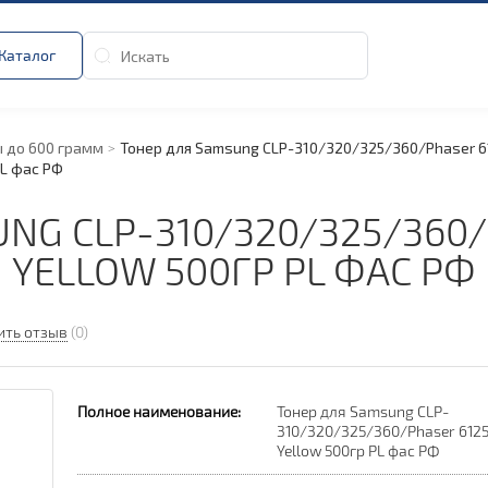
Каталог
 до 600 грамм
Тонер для Samsung CLP-310/
320/
325/
360/
Phaser 6
PL фас РФ
NG CLP-310/
320/
325/
360/
YELLOW 500ГР PL ФАС РФ
ить отзыв
(0)
Полное наименование:
Тонер для Samsung CLP-
310/320/325/360/Phaser 612
Yellow 500гр PL фас РФ