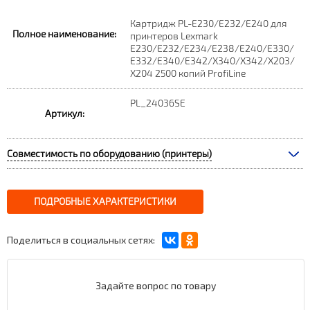
Картридж PL-E230/E232/E240 для
Полное наименование:
принтеров Lexmark
E230/E232/E234/E238/E240/E330/
E332/E340/E342/X340/X342/X203/
X204 2500 копий ProfiLine
PL_24036SE
Артикул:
Совместимость по оборудованию (принтеры)
ПОДРОБНЫЕ ХАРАКТЕРИСТИКИ
Поделиться в социальных сетях:
Задайте вопрос по товару