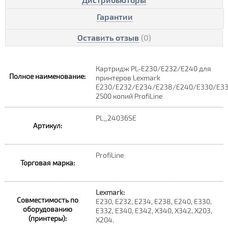
Гарантии
Оставить отзыв
(0)
Картридж PL-E230/E232/E240 для
Полное наименование:
принтеров Lexmark
E230/E232/E234/E238/E240/E330/E3
2500 копий ProfiLine
PL_24036SE
Артикул:
ProfiLine
Торговая марка:
Lexmark:
Совместимость по
E230, E232, E234, E238, E240, E330,
оборудованию
E332, E340, E342, X340, X342, X203,
(принтеры):
X204.