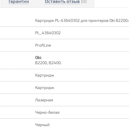
Гарантии
Оставить отзыв
(0)
Картридж PL-43640302 для принтеров Oki B2200/
PL_43640302
ProfiLine
Oki:
B2200, B2400.
Картридж
Картридж
Лазерная
Черно-белая
Черный