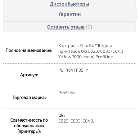
Дистрибьюторы
Гарантии
Оставить отзыв
(0)
Картридж PL-46471105 для
Полное наименование:
принтеров Oki C823/C833/C843
Yellow 7000 копий ProfiLine
PL_46471105_Y
Артикул:
ProfiLine
Торговая марка:
Oki:
Совместимость по
C823, C833, C843.
оборудованию
(принтеры):