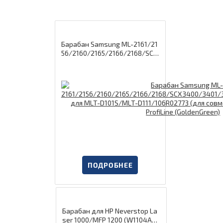
Барабан Samsung ML-2161/21
56/2160/2165/2166/2168/SCX
3400/3401/3405/3406/3400
F/M2020 для MLT-D101S/MLT-
D111/106R02773 (для совмест
имых картриджей) ProfiLine
(GoldenGreen)
ПОДРОБНЕЕ
Барабан для HP Neverstop La
ser 1000/MFP 1200 (W1104A/