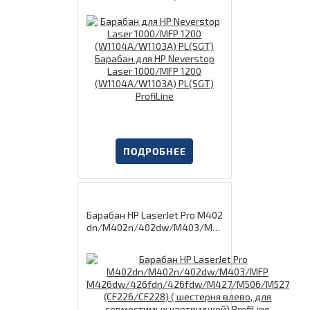
W1103A) PL(SGT) Барабан для
HP Neverstop Laser 1000/MFP
1200 (W1104A/W1103A) PL(SG
T) ProfiLine
ПОДРОБНЕЕ
Барабан HP LaserJet Pro M402
dn/M402n/402dw/M403/MFP
M426dw/426fdn/426fdw/M4
27/M506/M527 (CF226/CF228)
( шестерня влево, для совмес
тимых картриджей) ProfiLine
(GoldenGreen)