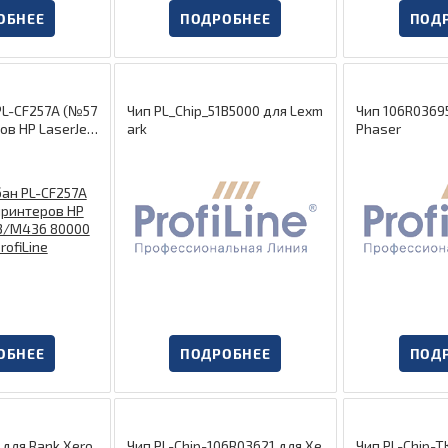
ОБНЕЕ
ПОДРОБНЕЕ
ПОД
L-CF257A (№57
Чип PL_Chip_51B5000 для Lexm
Чип 106R03695
ов HP LaserJet
ark
Phaser
00 копий Pro
ОБНЕЕ
ПОДРОБНЕЕ
ПОД
 для Rank Xero
Чип PL-Chip-106R03621 для Xe
Чип PL-Chip-T