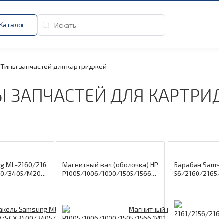
Каталог
Типы запчастей для картриджей
 ЗАПЧАСТЕЙ ДЛЯ КАРТР
g ML-2160/216
Магнитный вал (оболочка) HP
Барабан Sams
00/3405/M202
P1005/1006/1000/1505/1566/
56/2160/2165
111) PL
M1120/1522/P1100/M1130/M1
3400/3401/3
25/201/225 PL
F/M2020 для 
D111/106R027
имых картридж
(GoldenGreen)