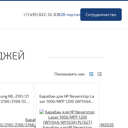
+7 (495) 822-32-83
B2B-портал
Сотрудничество
ИДЖЕЙ
Показывать как:
ung ML-2161/21
Барабан для HP Neverstop La
/2166/2168/SCX
ser 1000/MFP 1200 (W1104A/
405/3406/3400
W1103A) PL(SGT) Барабан для
MLT-D101S/MLT-
HP Neverstop Laser 1000/MFP
73 (для совмест
1200 (W1104A/W1103A) PL(SG
ей) ProfiLine
T) ProfiLine