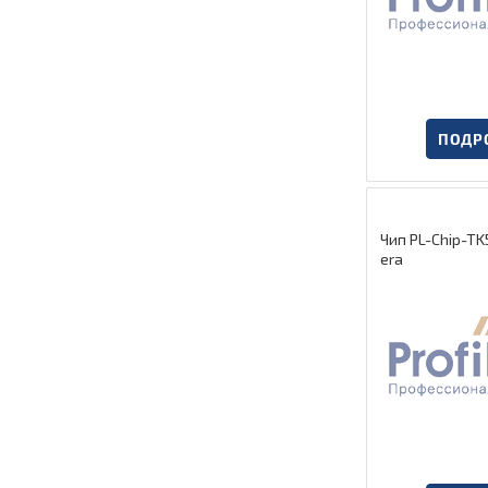
ПОДР
Чип PL-Chip-TK
era