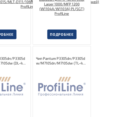
РОБНЕЕ
ПОДРОБНЕЕ
3305dn/P3305d
Чип Pantum P3305dn/P3305d
7105dw (DL-42
w/M7105dn/M7105dw (TL-425
X) 6K