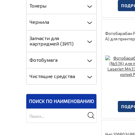
Тонеры
ПОДР
Чернила
Фотобарабан P
Запчасти для
A) для принтер
картриджей (ЗИП)
M433/M436 800
fiLine
Фотобумага
Чистящие средства
ПОИСК ПО НАИМЕНОВАНИЮ
ПОДР
Чип 106R03488