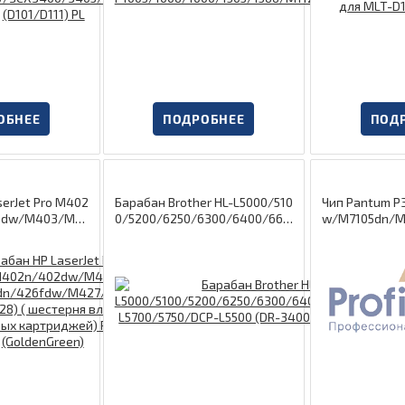
ОБНЕЕ
ПОДРОБНЕЕ
ПОД
erJet Pro M402
Барабан Brother HL-L5000/510
Чип Pantum P
2dw/M403/MFP
0/5200/6250/6300/6400/660
w/M7105dn/M
dn/426fdw/M4
0/MFC-L5700/5750/DCP-L5500
5) Drum 9K
(CF226/CF228)
(DR-3400/820)PL(SGT)
во, для совмес
ей) ProfiLine