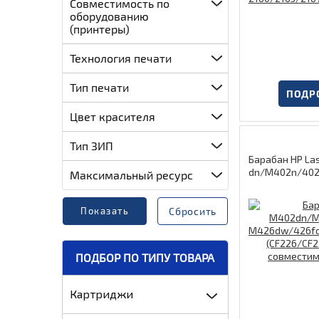
Совместимость по
оборудованию
(принтеры)
Технология печати
Тип печати
ПОДР
Цвет красителя
Тип ЗИП
Барабан HP Las
dn/M402n/40
Максимальный ресурс
M426dw/426f
27/M506/M527 
( шестерня вле
Сбросить
тимых картридж
(GoldenGreen)
ПОДБОР ПО ТИПУ ТОВАРА
Картриджи