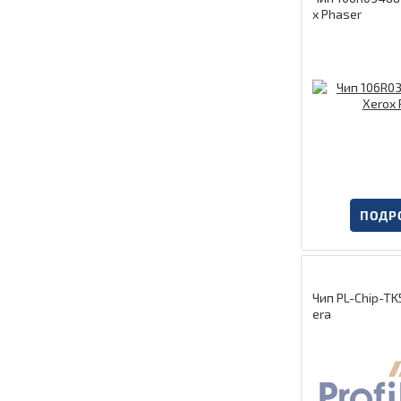
x Phaser
ПОДР
Чип PL-Chip-TK
era