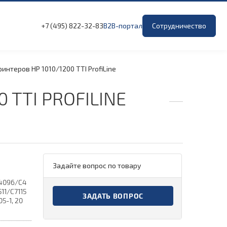
+7 (495) 822-32-83
B2B-портал
Сотрудничество
ринтеров HP 1010/
1200 TTI ProfiLine
0 TTI PROFILINE
Задайте вопрос по товару
4096/C4
11/C7115
ЗАДАТЬ ВОПРОС
5-1, 20