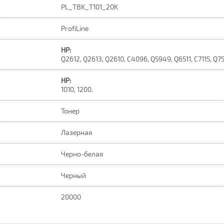
PL_TBK_T101_20K
ProfiLine
HP:
Q2612, Q2613, Q2610, C4096, Q5949, Q6511, C7115, Q75
HP:
1010, 1200.
Тонер
Лазерная
Черно-белая
Черный
20000