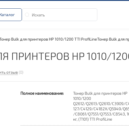
Каталог
Тонер Bulk для принтеров HP 1010/
1200 TTI ProfiLine
Тонер Bulk для п
ЛЯ ПРИНТЕРОВ HP 1010/
120
ить отзыв
(0)
Полное наименование:
Тонер Bulk для принтеров HP
1010/1200
Q2612/Q2613/Q2610/C3909/C
127/C4129/C4182X/Q5949/Q65
/C8061/Q7551/Q7553/C8543, 10
кг, (T101) TTI ProfiLine