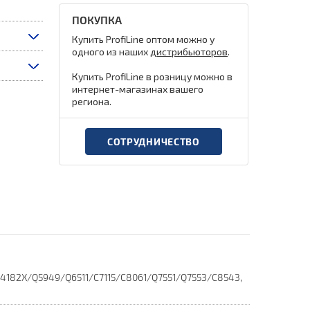
ПОКУПКА
Купить ProfiLine оптом можно у
одного из наших
дистрибьюторов
.
Купить ProfiLine в розницу можно в
интернет-магазинах вашего
региона.
СОТРУДНИЧЕСТВО
4182X/Q5949/Q6511/C7115/C8061/Q7551/Q7553/C8543,