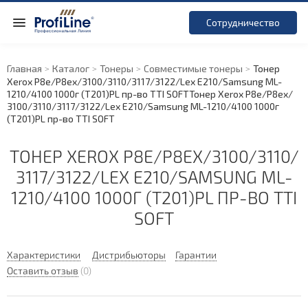
Сотрудничество
Главная
Каталог
Тонеры
Совместимые тонеры
Тонер
Xerox P8e/
P8ex/
3100/
3110/
3117/
3122/
Lex E210/
Samsung ML-
1210/
4100 1000г (T201)PL пр-во TTI SOFT
Тонер Xerox P8e/
P8ex/
3100/
3110/
3117/
3122/
Lex E210/
Samsung ML-1210/
4100 1000г
(T201)PL пр-во TTI SOFT
ТОНЕР XEROX P8E/
P8EX/
3100/
3110/
3117/
3122/
LEX E210/
SAMSUNG ML-
1210/
4100 1000Г (T201)PL ПР-ВО TTI
SOFT
Характеристики
Дистрибьюторы
Гарантии
Оставить отзыв
(0)