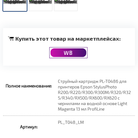
Купить этот товар на маркетплейсах:
WB
Струйный картридж PL-T0486 для
Полное наименование:
принтеров Epson StylusPhoto
R200/R220/R300/R300M/R320/R32
5/R340/RX500/RX600/RX620 с
чернилами на водной основе Light
Magenta 13 мл ProfiLine
PL_T048_LM
Артикул: