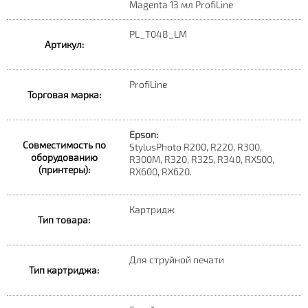
Magenta 13 мл ProfiLine
PL_T048_LM
Артикул:
ProfiLine
Торговая марка:
Epson:
Совместимость по
StylusPhoto R200, R220, R300,
оборудованию
R300M, R320, R325, R340, RX500,
(принтеры):
RX600, RX620.
Картридж
Тип товара:
Для струйной печати
Тип картриджа: