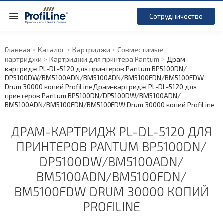
Сотрудничество
Главная
Каталог
Картриджи
Совместимые
картриджи
Картриджи для принтера Pantum
Драм-
картридж PL-DL-5120 для принтеров Pantum BP5100DN/
DP5100DW/
BM5100ADN/
BM5100ADN/
BM5100FDN/
BM5100FDW
Drum 30000 копий ProfiLine
Драм-картридж PL-DL-5120 для
принтеров Pantum BP5100DN/
DP5100DW/
BM5100ADN/
BM5100ADN/
BM5100FDN/
BM5100FDW Drum 30000 копий ProfiLine
ДРАМ-КАРТРИДЖ PL-DL-5120 ДЛЯ
ПРИНТЕРОВ PANTUM BP5100DN/
DP5100DW/
BM5100ADN/
BM5100ADN/
BM5100FDN/
BM5100FDW DRUM 30000 КОПИЙ
PROFILINE