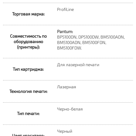
ProfiLine
Торговая марка:
Pantum:
Совместимость по
BP5100DN, DP5100DW, BM5100ADN,
оборудованию
BM5100ADN, BM5100FDN,
(принтеры):
BM5100FDW.
Для лазерной печати
Тип картриджа:
Лазерная
Технология печати:
Черно-белая
Тип печати:
Черный
Цвет красителя: