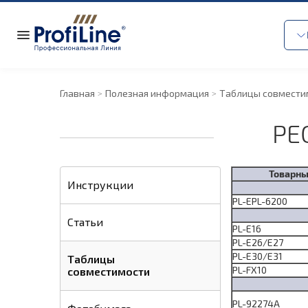
Главная
Полезная информация
Таблицы совмести
РЕ
Товарны
Инструкции
PL-EPL-6200
Статьи
PL-E16
PL-Е26/Е27
PL-E30/Е31
Таблицы
PL-FX10
совместимости
PL-92274A