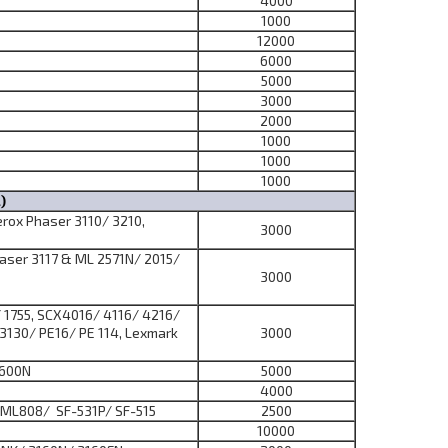
4000
1000
12000
6000
5000
3000
2000
1000
1000
1000
)
rox Phaser 3110/ 3210,
3000
aser 3117 & ML 2571N/ 2015/
3000
 1755, SCX4016/ 4116/ 4216/
 3130/ PE16/ PE 114, Lexmark
3000
1600N
5000
4000
,ML808/ SF-531P/ SF-515
2500
10000