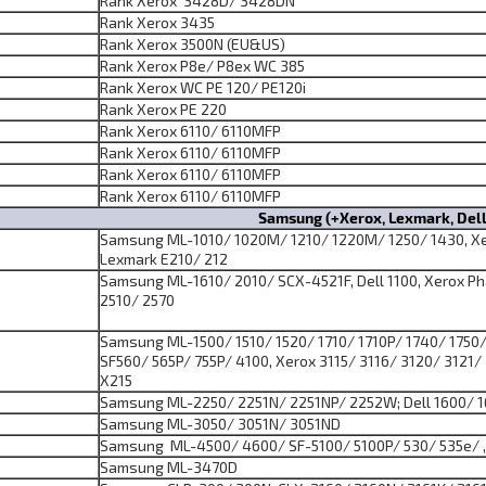
Rank Xerox 3428D/ 3428DN
Rank Xerox 3435
Rank Xerox 3500N (EU&US)
Rank Xerox P8e/ P8ex WC 385
Rank Xerox WC PE 120/ PE120i
Rank Xerox PE 220
Rank Xerox 6110/ 6110MFP
Rank Xerox 6110/ 6110MFP
Rank Xerox 6110/ 6110MFP
Rank Xerox 6110/ 6110MFP
Samsung (+Xerox, Lexmark, Dell
Samsung ML-1010/ 1020M/ 1210/ 1220M/ 1250/ 1430, Xe
Lexmark E210/ 212
Samsung ML-1610/ 2010/ SCX-4521F, Dell 1100, Xerox Ph
2510/ 2570
Samsung ML-1500/ 1510/ 1520/ 1710/ 1710P/ 1740/ 1750/
SF560/ 565P/ 755P/ 4100, Xerox 3115/ 3116/ 3120/ 3121/
X215
Samsung ML-2250/ 2251N/ 2251NP/ 2252W; Dell 1600/ 
Samsung ML-3050/ 3051N/ 3051ND
Samsung ML-4500/ 4600/ SF-5100/ 5100P/ 530/ 535e/ 
Samsung ML-3470D