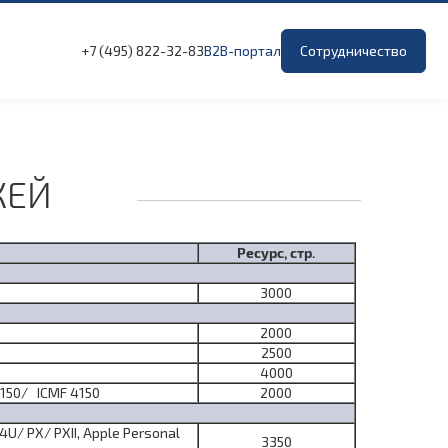
+7 (495) 822-32-83
B2B-портал
Сотрудничество
ЖЕЙ
Ресурс, стр.
3000
2000
2500
4000
4150/ ICMF 4150
2000
U/ PX/ PXII, Apple Personal
3350