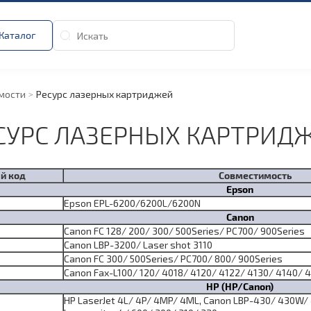
Каталог
мости
Ресурс лазерных картриджей
СУРС ЛАЗЕРНЫХ КАРТРИД
й код
Совместимость
Epson
Epson EPL-6200/6200L/6200N
Canon
Canon FC 128/ 200/ 300/ 500Series/ PC700/ 900Series
Canon LBP-3200/ Laser shot 3110
Canon FC 300/ 500Series/ PC700/ 800/ 900Series
Canon Fax-L100/ 120/ 4018/ 4120/ 4122/ 4130/ 4140/ 
HP (HP/Canon)
HP LaserJet 4L/ 4P/ 4MP/ 4ML, Canon LBP-430/ 430W/ 4