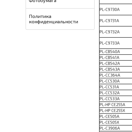
Фотобумага
PL-C9730A
Политика
PL-C9731A
конфиденциальности
PL-C9732A
PL-C9733A
PL-CB540A
PL-CB541A
PL-CB542A
PL-CB543A
PL-CC364A
PL-CC530A
PL-CC531A
PL-CC532A
PL-CC533A
PL-HP CE255A
PL-HP CE255X
PL-CE505A
PL-CE505X
PL-C3906A