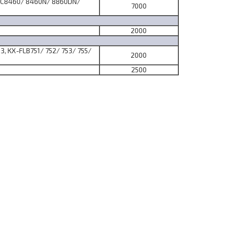
FC8460/ 8460N/ 8860DN/
7000
2000
3, KX-FLB751/ 752/ 753/ 755/
2000
2500