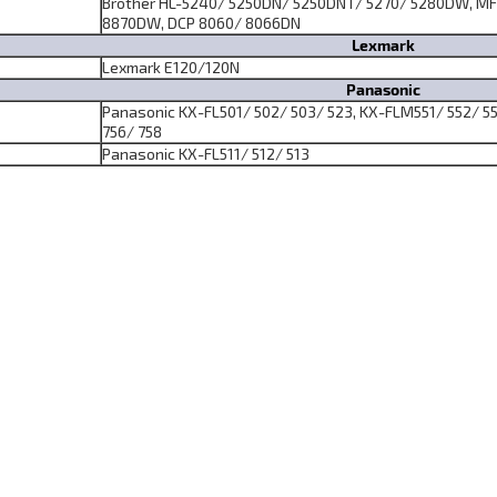
Brother HL-5240/ 5250DN/ 5250DNT/ 5270/ 5280DW, M
8870DW, DCP 8060/ 8066DN
Lexmark
Lexmark E120/120N
Panasonic
Panasonic KX-FL501/ 502/ 503/ 523, KX-FLM551/ 552/ 55
756/ 758
Panasonic KX-FL511/ 512/ 513