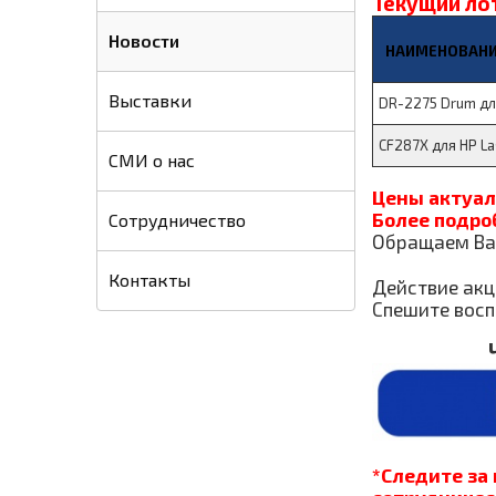
Текущий ло
Новости
НАИМЕНОВАН
Выставки
DR-2275 Drum д
CF287X для HP L
СМИ о нас
Цены актуал
Более подро
Сотрудничество
Обращаем Ваш
Контакты
Действие акц
Спешите восп
*Следите за