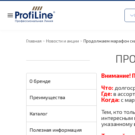
Главная
Новости и акции
Продолжаем марафон ск
ПР
Внимание! 
О бренде
Что:
долгоср
Где
:
в ассорт
Преимущества
Когда:
c мар
Тем, кто тол
Каталог
интересным 
указанному 
Полезная информация