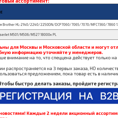
товый ассортимент:
ИЕ
ля Brother HL-2140/2240/2250DN/DCP7060/7065/7070/MFC7360/7860 1
aserJet M501/M506/M527 18000к PL
ьны для Москвы и Московской области и могут отл
бную информацию уточняйте у менеджеров.
е внимание на то, что спеццена действует только на 
ии распространяется на 3 первых заказа, НО количест
ользоваться предложением, пока товар есть в наличи
Чтобы быстро делать заказы, пройдите регист
 новостями! Каждые 2 недели акционный ассортим