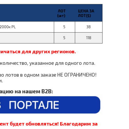
ЛОТ
ЦЕНА ЗА
(шт)
ЛОТ($)
2000к PL
5
38
5
118
ичаться для других регионов.
количество, указанное для одного лота.
во лотов в одном заказе НЕ ОГРАНИЧЕНО!
и.
рацию на нашем В
2В:
ент будет обновляться!
Благодарим за