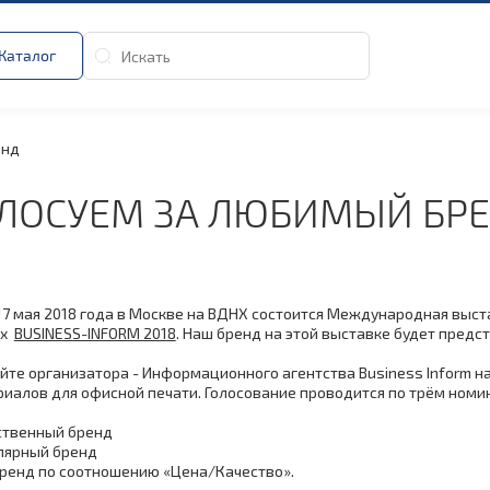
Каталог
енд
ЛОСУЕМ ЗА ЛЮБИМЫЙ БР
о 17 мая 2018 года в Москве на ВДНХ состоится Международная вы
их
BUSINESS-INFORM 2018
. Наш бренд на этой выставке будет предс
айте организатора - Информационного агентства Business Inform 
иалов для офисной печати. Голосование проводится по трём номи
ственный бренд
лярный бренд
ренд по соотношению «Цена/Качество».