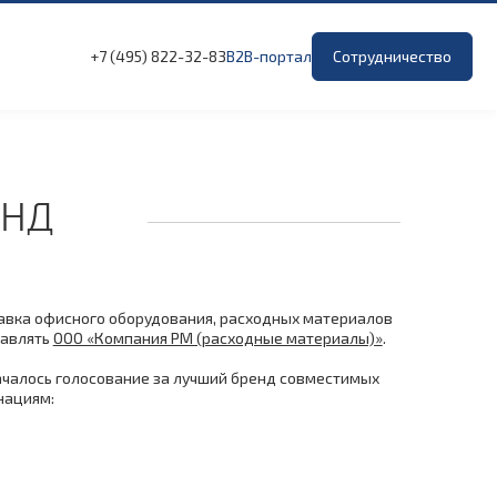
+7 (495) 822-32-83
B2B-портал
Сотрудничество
ЕНД
ставка офисного оборудования, расходных материалов
тавлять
ООО «Компания РМ (расходные материалы)»
.
началось голосование за лучший бренд совместимых
нациям: