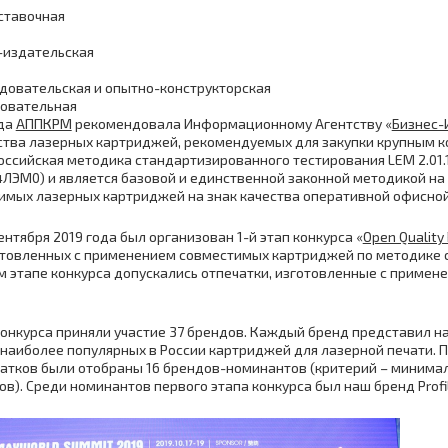
ставочная
-издательская
довательская и опытно-конструкторская
овательная
ода
АППКРМ
рекомендовала Информационному Агентству «
Бизнес
ства лазерных картриджей, рекомендуемых для закупки крупным 
оссийская методика стандартизированного тестирования LEM 2.01
04ЛЭМ0) и является базовой и единственной законной методикой н
имых лазерных картриджей на знак качества оперативной офисной
сентября 2019 года был организован 1-й этап конкурса «
Open Quality 
готовленных с применением совместимых картриджей по методике
м этапе конкурса допускались отпечатки, изготовленные с примен
конкурса приняли участие 37 брендов. Каждый бренд представил на
наиболее популярных в России картриджей для лазерной печати. 
чатков были отобраны 16 брендов-номинантов (критерий – миним
в). Среди номинантов первого этапа конкурса был наш бренд ProfiL