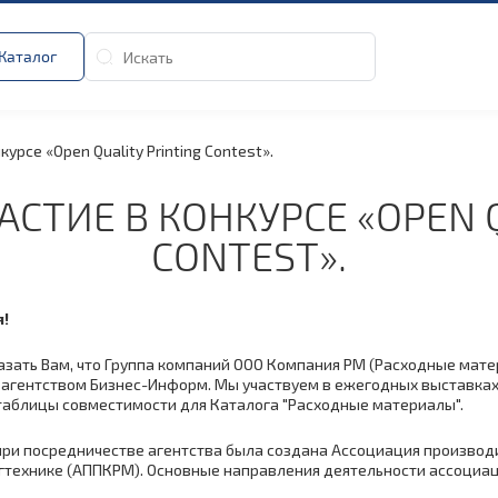
Каталог
урсе «Open Quality Printing Contest».
СТИЕ В КОНКУРСЕ «OPEN Q
CONTEST».
!
азать Вам, что Группа компаний ООО Компания РМ (Расходные мате
агентством Бизнес-Информ. Мы участвуем в ежегодных выставках Bu
аблицы совместимости для Каталога "Расходные материалы".
 при посредничестве агентства была создана Ассоциация произво
гтехнике (АППКРМ). Основные направления деятельности ассоциац