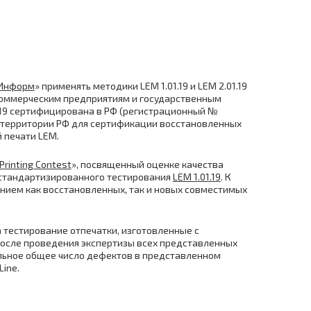
-Информ
» применять методики LEM 1.01.19 и LEM 2.01.19
коммерческим предприятиям и государственным
.19 сертифицирована в РФ (регистрационный №
а территории РФ для сертификации восстановленных
 печати LEM.
Printing Contest
», посвященный оценке качества
 стандартизированного тестирования
LEM 1.01.19
. К
ением как восстановленных, так и новых совместимых
 тестирование отпечатки, изготовленные с
После проведения экспертизы всех представленных
альное общее число дефектов в представленном
ine.