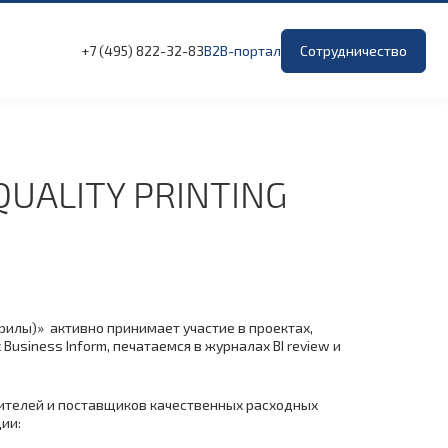
+7 (495) 822-32-83
B2B-портал
Сотрудничество
UALITY PRINTING
рилы)» активно принимает участие в проектах,
siness Inform, печатаемся в журналах BI review и
дителей и поставщиков качественных расходных
ии: