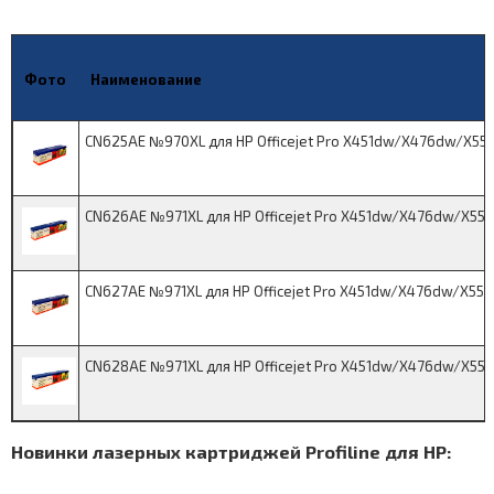
Фото
Наименование
CN625AE №970XL для HP Officejet Pro X451dw/X476dw/X551
CN626AE №971XL для HP Officejet Pro X451dw/X476dw/X55
CN627AE №971XL для HP Officejet Pro X451dw/X476dw/X55
CN628AE №971XL для HP Officejet Pro X451dw/X476dw/X55
Новинки лазерных картриджей Profiline для HP: