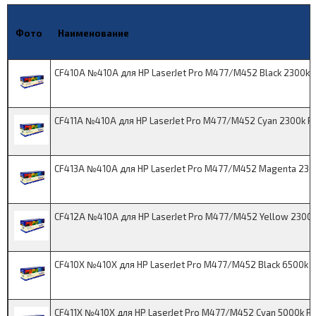
Фото
Наименование
CF410A №410A для HP LaserJet Pro M477/M452 Black 2300k 
CF411A №410A для HP LaserJet Pro M477/M452 Cyan 2300k P
CF413A №410A для HP LaserJet Pro M477/M452 Magenta 230
CF412A №410A для HP LaserJet Pro M477/M452 Yellow 2300k
CF410X №410X для HP LaserJet Pro M477/M452 Black 6500k P
CF411X №410X для HP LaserJet Pro M477/M452 Cyan 5000k PL