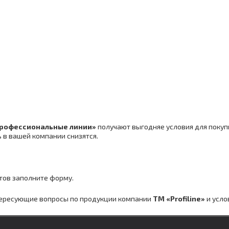
«Профессиональные линии»
получают выгодняе условия для покуп
 в вашей компании снизятся.
тов заполните форму.
нтересующие вопросы по продукции компании
ТМ «Profiline»
и усло