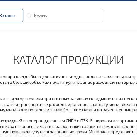
Каталог
КАТАЛОГ ПРОДУКЦИИ
овара всегда было достаточно выгодно, ведь на такие покупки пр
тся в больших объемах печати, купить запас расходных материало
алы для оргтехники при оптовых закупках складывается из нескол
ть, но и транспортные расходы, хранение, зарплату менеджеров и
оэтому мы можем предложить вам большие скидки на качественные
 картриджей и тонеров до систем СНПЧ и ПЗК. В широком ассортим
тся искать запасные части и расходники в различных магазинах, в
арную номенклатуру в согласованные сроки. Мы может предложить