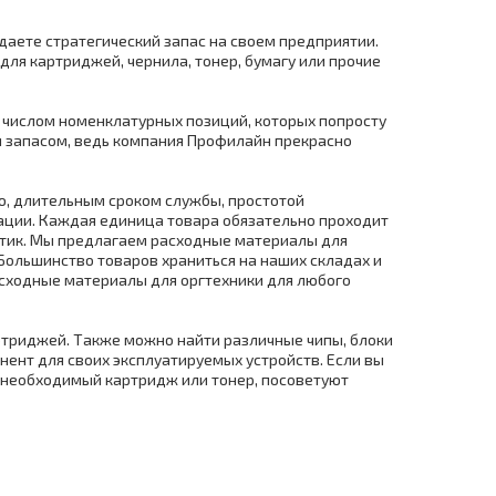
здаете стратегический запас на своем предприятии.
ля картриджей, чернила, тонер, бумагу или прочие
 числом номенклатурных позиций, которых попросту
м запасом, ведь компания Профилайн прекрасно
ю, длительным сроком службы, простотой
ации. Каждая единица товара обязательно проходит
истик. Мы предлагаем расходные материалы для
Большинство товаров храниться на наших складах и
асходные материалы для оргтехники для любого
триджей. Также можно найти различные чипы, блоки
нент для своих эксплуатируемых устройств. Если вы
ь необходимый картридж или тонер, посоветуют