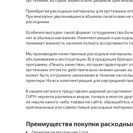
оргтехники, которые значительно дешевле оригинальн
Приобретая расходные материалы для оргтехники опто
При внезапно увеличившихся объемах печати вам не 
расходники.
Особенно выгоден такой формат сотрудничества бол
нет в обычных магазинах. Комплектующие и расходны
понимает важность наличия полного ассортимента то
Мы производим качественные расходные материалы по
обслуживания и эксплуатации. Вся продукция бренд
программу «Печать качества», которая гарантирует 
оргтехники оптом по действительно низким ценам за 
может быть отгружено заказчикам в течение несколь
принтера. На все комплектующие для картриджей пре
В нашем каталоге представлен широкий ассортимент
СНПЧ, чернила различных видов, тонера и многое др
не нашли какого-либо товара на сайте, обращайтесь
оригинальные или совместимые расходные материал
Преимущества покупки расходных 
Гарантия на продукцию 1 год.