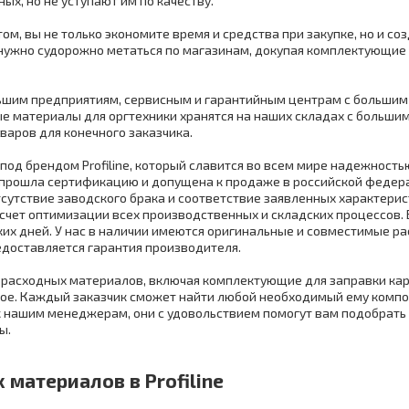
ых, но не уступают им по качеству.
м, вы не только экономите время и средства при закупке, но и со
нужно судорожно метаться по магазинам, докупая комплектующие д
ьшим предприятиям, сервисным и гарантийным центрам с большим
е материалы для оргтехники хранятся на наших складах с больши
варов для конечного заказчика.
д брендом Profiline, который славится во всем мире надежность
а прошла сертификацию и допущена к продаже в российской федер
отсутствие заводского брака и соответствие заявленных характер
счет оптимизации всех производственных и складских процессов. 
ких дней. У нас в наличии имеются оригинальные и совместимые р
доставляется гарантия производителя.
 расходных материалов, включая комплектующие для заправки кар
угое. Каждый заказчик сможет найти любой необходимый ему компо
 к нашим менеджерам, они с удовольствием помогут вам подобрат
ы.
материалов в Profiline