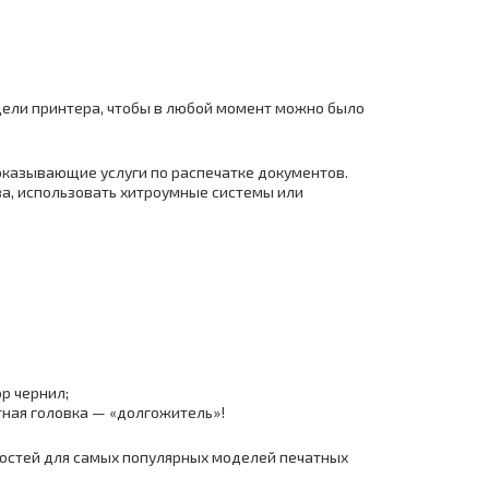
дели принтера, чтобы в любой момент можно было
казывающие услуги по распечатке документов.
ва, использовать хитроумные системы или
р чернил;
атная головка — «долгожитель»!
мкостей для самых популярных моделей печатных