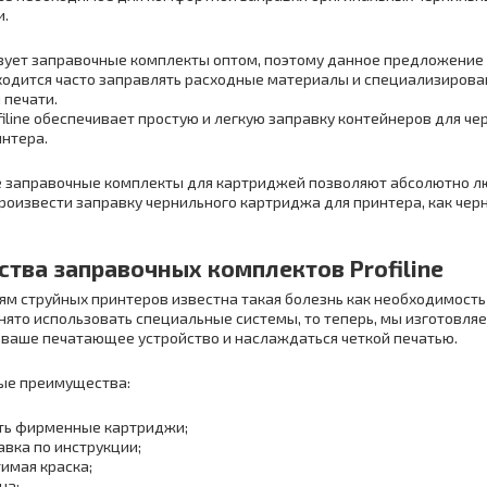
и.
ует заправочные комплекты оптом, поэтому данное предложение 
ходится часто заправлять расходные материалы и специализиро
 печати.
filine обеспечивает простую и легкую заправку контейнеров для че
нтера.
 заправочные комплекты для картриджей позволяют абсолютно л
роизвести заправку чернильного картриджа для принтера, как черно
тва заправочных комплектов Profiline
ям струйных принтеров известна такая болезнь как необходимость
нято использовать специальные системы, то теперь, мы изготовля
 ваше печатающее устройство и наслаждаться четкой печатью.
ые преимущества:
ть фирменные картриджи;
авка по инструкции;
имая краска;
на;