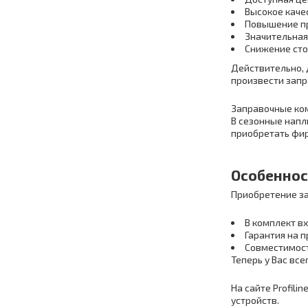
Высокое каче
Повышение п
Значительная
Снижение сто
Действительно, 
произвести запра
Заправочные ком
В сезонные напл
приобретать фир
Особеннос
Приобретение за
В комплект вх
Гарантия на п
Совместимост
Теперь у Вас вс
На сайте Profil
устройств.