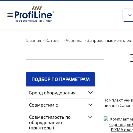
Главная
Каталог
Чернила
Заправочные комплек
ПОДБОР ПО ПАРАМЕТРАМ
Бренд оборудования
Комплект унив
Совместим с
нил для Canon 
чернилами на 
Black/Cyan/Ma
Совместимость по
40мл/3*70мл Pr
оборудованию
(принтеры)