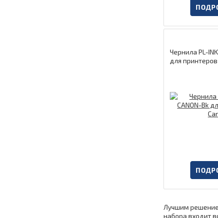
ПОДР
Чернила PL-IN
для принтеров
ПОДР
Лучшим решением
набора входит в