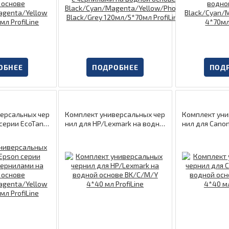
ОБНЕЕ
ПОДРОБНЕЕ
ПОД
ерсальных чер
Комплект универсальных чер
Комплект уни
серии EcoTan
нил для HP/Lexmark на водно
нил для Cano
и на водной ос
й основе BK/C/M/Y 4*40 мл P
ой основе BK
an/Magenta/Ye
rofiLine
ProfiLine
0мл ProfiLine