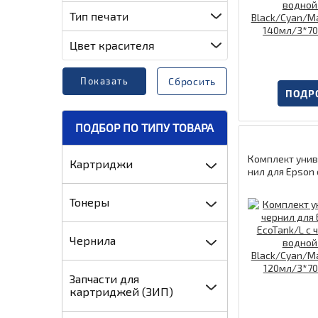
Тип печати
Цвет красителя
Сбросить
ПОДР
ПОДБОР ПО ТИПУ ТОВАРА
Комплект унив
Картриджи
нил для Epson 
k/L с чернилам
нове Black/Cy
Тонеры
llow 120мл/3*7
Чернила
Запчасти для
картриджей (ЗИП)