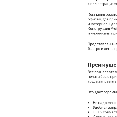
с иллюстрациям
Компания реализ
офисам, где при
и материалы для
Конструкция Pro
и механизмы при
Представленные
быстро и легко п
Преимущес
Все пользовател
печати было при
труда заправить
Это дает огромн
Не надо меня
Удобная запр
100% совмест
Доступная це