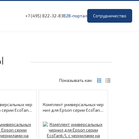
+7 (495) 822-32-83
B2B-портал
Сотрудничество
Ы
Показывать как:
версальных чер
Комплект универсальных чер
n серии EcoTan
нил для Epson серии EcoTan
ми на водной ос
k/L с чернилами на водной ос
yan/Magenta/Ye
нове Black/Cyan/Magenta/Ye
rofiLine
llow 140мл/3*70мл ProfiLine