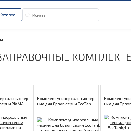
Каталог
ты
ЗАПРАВОЧНЫЕ КОМПЛЕКТ
ерсальных чер
Комплект универсальных чер
Комплект уни
серии PIXMA с
нил для Epson серии EcoTan
нил для Epso
водной основе
k/L с чернилами на водной ос
k/L с чернила
genta/Yellow 1
нове Black/Cyan/Magenta/Ye
нове Black/C
ofiLine
llow/Photo Black/Grey 120мл/
llow 4*70мл P
5*70мл ProfiLine