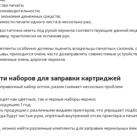
ство печати;
роизводительности;
 экономия денежных средств;
имости печати одного листа в несколько раз;
достаточно иметь под рукой чернила соответствующие данной мо
вку, практически не испачкав рук.
плекты особенно должны оценить владельцы печатных салонов, о
ывы, приходится очень часто дозаправлять совместимые устройст
менные очень дорогие чернила.
ти наборов для заправки картриджей
правочный набор оптом, разом снимает несколько проблем:
одят как цветные, так и черные наборы чернил;
родукцию 1 год;
ь продукции с различными видами принтеров, что упрощает подбо
егда будут чистые руки, опрятный внутренний отсек принтера и печ
ine, можно найти различные комплекты для заправки чернильных е