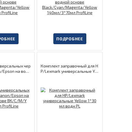
РОБНЕЕ
ПОДРОБНЕЕ
версальных чер
Комплект заправочный для H
n/Epson на водн
P/Lexmark универсальные Yel
/C/M/Y 4*40 мл
low 1*30 мл водн PL