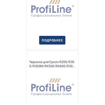
ПОДРОБНЕЕ
Чернила для Epson R200/R30
0/R300M/RX500/RX600/R300
CISS ink Light Magenta 1000 м
л водн ProfiLine