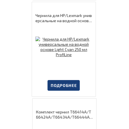
Чернила для HP/Lexmark унив
ерсальные на водной основе
Light Cyan 250 мл ProfiLine
ПОДРОБНЕЕ
Комплект чернил T66414А/T
66424А/T66434А/T66444А н
а водной основе BK/С/M/Y 70
мл ProfiLine