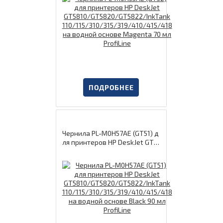
5/418 на водной основе Mage
nta 70 мл ProfiLine
ПОДРОБНЕЕ
Чернила PL-M0H57AE (GT51) д
ля принтеров HP DeskJet GT5
810/GT5820/GT5822/InkTank
110/115/310/315/319/410/41
5/418 на водной основе Black
90 мл ProfiLine