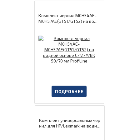
Комплект чернил M0H54AE-
M0H57AE(GT51/GT52) на водн
ой основе С/M/Y/BK 90/70 мл
ProfiLine
ПОДРОБНЕЕ
Комплект универсальных чер
нил для HP/Lexmark на водно
й основе BK/C/M/Y 4*40 мл P
rofiLine